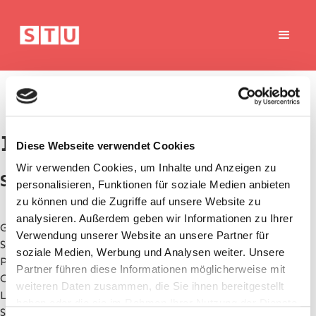
Impressum
Diese Webseite verwendet Cookies
Wir verwenden Cookies, um Inhalte und Anzeigen zu
Saplev Transporte & Umzugslogistik
personalisieren, Funktionen für soziale Medien anbieten
zu können und die Zugriffe auf unsere Website zu
analysieren. Außerdem geben wir Informationen zu Ihrer
Geschäftsführer: Valery Saplev
Verwendung unserer Website an unsere Partner für
Strasse: Messerschmittstraße 4
soziale Medien, Werbung und Analysen weiter. Unsere
PLZ: 80992
Partner führen diese Informationen möglicherweise mit
Ort: München
weiteren Daten zusammen, die Sie ihnen bereitgestellt
Lizenz Nr. : D-0928-BY-M1
haben oder die sie im Rahmen Ihrer Nutzung der Dienste
St.-Nr.: 146/18481035