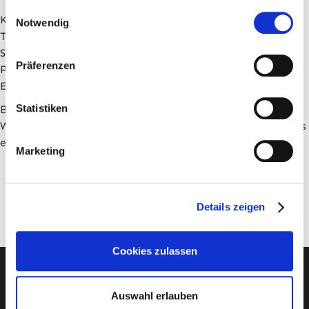
gesammelt haben.
Einwilligungsauswahl
Kontakt
Notwendig
Tel.: 0176/637-303-05
Strasse: Messerschmittstraße 4
Präferenzen
PLZ: 80992
Email:
info@stu-umzug.de
Statistiken
Bildnachweis: Die grafischen Illustrationen auf dieser
Website wurden teilweise mit KI-gestützten Design-Tools
erstellt.
Marketing
Details zeigen
Cookies zulassen
Auswahl erlauben